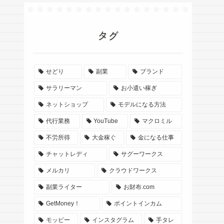
タグ
せどり
副業
ブランド
サラリーマン
お小遣い稼ぎ
ネットショップ
モデルになる方法
代行業務
YouTube
マクロミル
不労所得
大金稼ぐ
金になる仕事
チャットレディ
サグーワークス
メルカリ
クラウドワークス
副業ライター
お財布.com
GetMoney！
ポイントインカム
モッピー
インスタグラム
手タレ