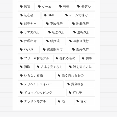
家電
ゲーム
転売
モデル
初心者
RMT
ゲームで稼ぐ
転売ヤー
卒論代行
謝罪代行
リア充代行
宿題代行
運転代行
代理出席
結婚式
墓参り代行
並び屋
愚痴聞き屋
散歩代行
フリー素材モデル
売れるもの
切手
買取
古本を売るなら
靴を売る方法
いらない着物
高く売れるもの
デリヘルドライバー
賞金稼ぎ
ドロップシッピング
打ち子
デッサンモデル
酒
稼ぐ