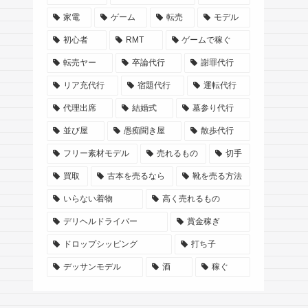
家電
ゲーム
転売
モデル
初心者
RMT
ゲームで稼ぐ
転売ヤー
卒論代行
謝罪代行
リア充代行
宿題代行
運転代行
代理出席
結婚式
墓参り代行
並び屋
愚痴聞き屋
散歩代行
フリー素材モデル
売れるもの
切手
買取
古本を売るなら
靴を売る方法
いらない着物
高く売れるもの
デリヘルドライバー
賞金稼ぎ
ドロップシッピング
打ち子
デッサンモデル
酒
稼ぐ