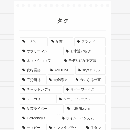
タグ
せどり
副業
ブランド
サラリーマン
お小遣い稼ぎ
ネットショップ
モデルになる方法
代行業務
YouTube
マクロミル
不労所得
大金稼ぐ
金になる仕事
チャットレディ
サグーワークス
メルカリ
クラウドワークス
副業ライター
お財布.com
GetMoney！
ポイントインカム
モッピー
インスタグラム
手タレ